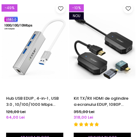
-49%
-10%
NOU
Hub USB EDUP , 4-in-1 , USB
Kit TX/RX HDMI de oglindire
3.0 , 10/100/1000 Mbps
a ecranului EDUP, 1080P
Gigabit Ethernet
60Hz, Wireless 30 m,
126,00 Lei
355,00 Lei
frecventa 5 GHz, Plug and
64,00 Lei
318,00 Lei
Play, pentru streaming
audio/video de la laptop,
camera foto, telefon catre