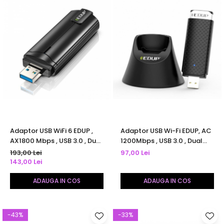
Adaptor USB WiFi 6 EDUP ,
Adaptor USB Wi-Fi EDUP, AC
AX1800 Mbps , USB 3.0 , Dual
1200Mbps , USB 3.0 , Dual
Band 5Ghz /2,4Ghz , OFDMA
Band 5Ghz /2,4Ghz
193,00 Lei
97,00 Lei
, MU-MIMO , Negru
,802.11ac , cu baza externa
143,00 Lei
ADAUGA IN COS
ADAUGA IN COS
-43%
-33%