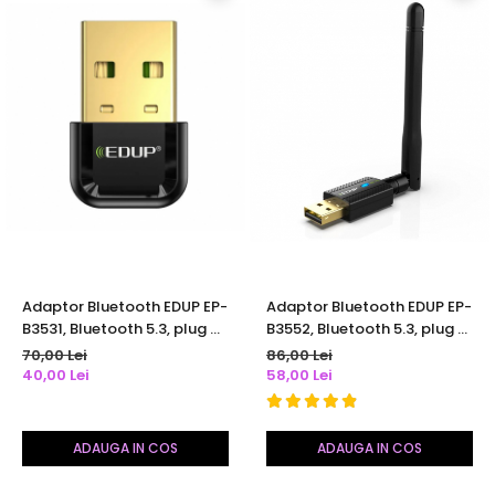
Adaptor Bluetooth EDUP EP-
Adaptor Bluetooth EDUP EP-
B3531, Bluetooth 5.3, plug &
B3552, Bluetooth 5.3, plug &
play, compatibil Windows 11
play, compatibil Windows 11
70,00 Lei
86,00 Lei
40,00 Lei
58,00 Lei
ADAUGA IN COS
ADAUGA IN COS