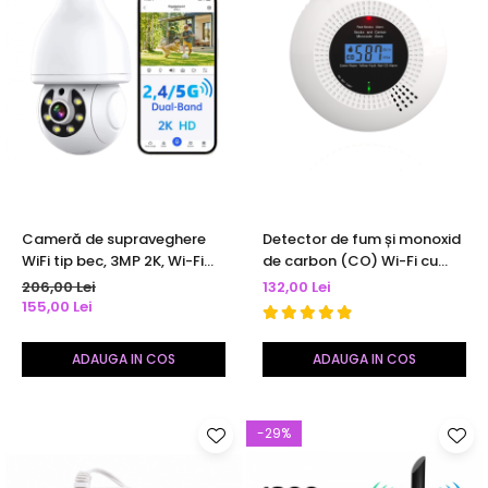
Cameră de supraveghere
Detector de fum și monoxid
WiFi tip bec, 3MP 2K, Wi-Fi
de carbon (CO) Wi-Fi cu
dual band 2.4/5.8 GHz,
afișaj LED | Tuya Smart /
206,00 Lei
132,00 Lei
detectare umană AI,
Smart Life | alb
155,00 Lei
urmărire automată,
comunicare bidirecțională,
ADAUGA IN COS
ADAUGA IN COS
alerte mobil, vedere
nocturnă color
-29%