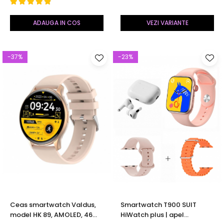
Monitorizare activitati
vocal, argintiu
fizice, somn, ritm
ADAUGA IN COS
VEZI VARIANTE
cardiac,monitorizare nivelul
de zahar
-37%
-23%
Ceas smartwatch Valdus,
Smartwatch T900 SUIT
model HK 89, AMOLED, 46
HiWatch plus | apel