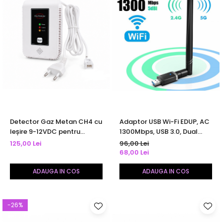
Detector Gaz Metan CH4 cu
Adaptor USB Wi-Fi EDUP, AC
Ieșire 9-12VDC pentru
1300Mbps, USB 3.0, Dual
Electrovalvă, Alarmă
Band 5Ghz /2,4Ghz,
125,00 Lei
96,00 Lei
Sonoră Puternică, Senzor de
802.11ac, antena externa 5
68,00 Lei
Precizie, Montaj pe Perete,
dBi
Monitorizare Continuă
ADAUGA IN COS
ADAUGA IN COS
-26%