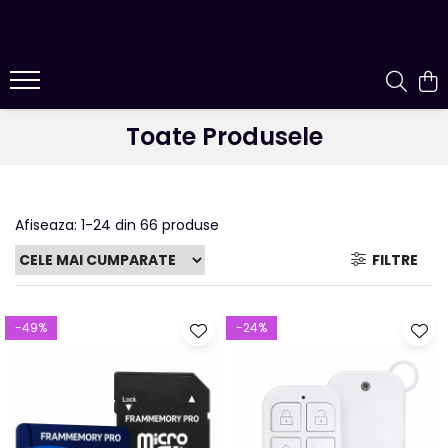
Toate Produsele
Afiseaza:
1-
24
din
66
produse
FILTRE
-49%
-24%