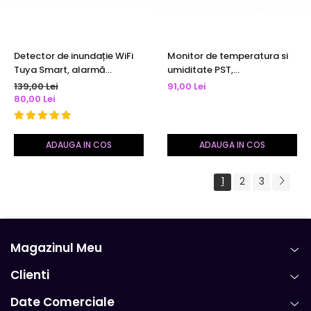
Detector de inundație WiFi
Monitor de temperatura si
Tuya Smart, alarmă
umiditate PST,
acustică, notificări pe
TuyaSmart/SmartLife App,
139,00 Lei
91,00 Lei
telefon, compatibil Smart
compatibil Alexa si Google
80,00 Lei
Life, detector scurgeri apă
Assistant, alb
ADAUGA IN COS
ADAUGA IN COS
1
2
3
Magazinul Meu
Clienti
Date Comerciale