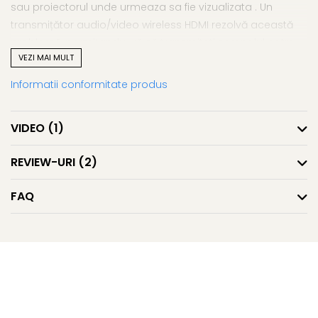
sau proiectorul unde urmeaza sa fie vizualizata . Un
transmițător audio/video wireless HDMI rezolvă această
problemă, permițandu-vă să transmiteti semnalul catre
VEZI MAI MULT
TV, monitor sau proiector.
Informatii conformitate produs
VIDEO
(1)
REVIEW-URI
(2)
FAQ