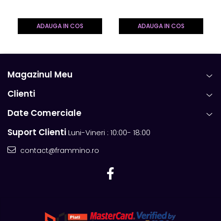
5 dBi
Negru
stabil și mai fiabil semnal wireless și ofera o calitate
excelentă a imaginii in ansamblu, chiar si in zone cu
ADAUGA IN COS
ADAUGA IN COS
interferente. Utilizarea este foarte facila, doar conectati
dispozitivele la o sursa de alimentare de 5V DC si mufele
HDMI in porturile HDMI respective. In plus, instalația este
foarte simplă și nu necesită cunoștințe tehnice avansate.
Magazinul Meu
Clienti
Date Comerciale
Suport Clienti
Luni-Vineri : 10:00- 18:00
contact@frammino.ro