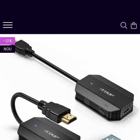
-10%
NOU