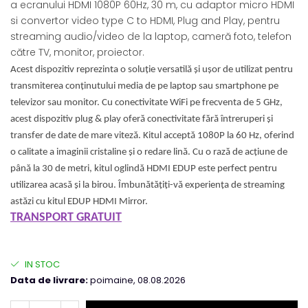
a ecranului HDMI 1080P 60Hz, 30 m, cu adaptor micro HDMI
si convertor video type C to HDMI, Plug and Play, pentru
streaming audio/video de la laptop, cameră foto, telefon
către TV, monitor, proiector.
Acest dispozitiv reprezinta o soluție versatilă și ușor de utilizat pentru
transmiterea conținutului media de pe laptop sau smartphone pe
televizor sau monitor. Cu conectivitate WiFi pe frecventa de 5 GHz,
acest dispozitiv plug & play oferă conectivitate fără întreruperi și
transfer de date de mare viteză. Kitul acceptă 1080P la 60 Hz, oferind
o calitate a imaginii cristaline și o redare lină. Cu o rază de acțiune de
până la 30 de metri, kitul oglindă HDMI EDUP este perfect pentru
utilizarea acasă și la birou. Îmbunătățiți-vă experiența de streaming
astăzi cu kitul EDUP HDMI Mirror.
TRANSPORT GRATUIT
IN STOC
Data de livrare:
poimaine, 08.08.2026