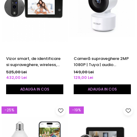
Vizor smart, de identificare
Cameră supraveghere 2MP
si supraveghere, wireless,
1080P | Tuya | audio
TuyaSmart/SmartLife App,
bidirecțional | urmărire
525,00 Lei
149,00 Lei
1080P, 2MP, full HD, baterie
inteligentă | nocturnă | alba
432,00 Lei
129,00 Lei
5000 mAh reancarcabila
incorporata, monitor de 136
ADAUGA IN COS
ADAUGA IN COS
mm, sensor de miscare, au
-25%
-19%