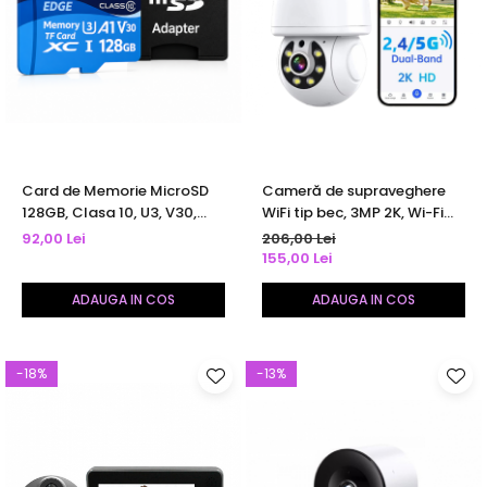
Card de Memorie MicroSD
Cameră de supraveghere
128GB, Clasa 10, U3, V30,
WiFi tip bec, 3MP 2K, Wi-Fi
Citire până la 95 MB/s,
dual band 2.4/5.8 GHz,
92,00 Lei
206,00 Lei
Scriere până la 45 MB/s, cu
detectare umană AI,
155,00 Lei
Adaptor SD
urmărire automată,
comunicare bidirecțională,
ADAUGA IN COS
ADAUGA IN COS
alerte mobil, vedere
nocturnă color
-18%
-13%