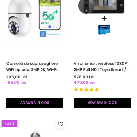
Cameră de supraveghere
Vizor smart wireless 1080P
WiFi tip bec, 3MP 2K, Wi-Fi
2MP Full HD | Tuya Smart /
dual band 2.4/5.8 GHz,
Smart Life | baterie 5000
206,00 Lei
578,00 Lei
detectare umană AI,
mAh | monitor 136 mm |
155,00 Lei
470,00 Lei
urmărire automată,
senzor mișcare | audio
comunicare bidirecțională,
bidirecțional cu anulare
alerte mobil, vedere
zgomot
ADAUGA IN COS
ADAUGA IN COS
nocturnă color
-59%