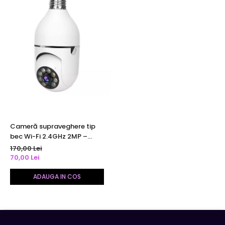
Cameră supraveghere tip
bec Wi-Fi 2.4GHz 2MP –
urmărire automată &
170,00 Lei
detecție mișcare
70,00 Lei
ADAUGA IN COS