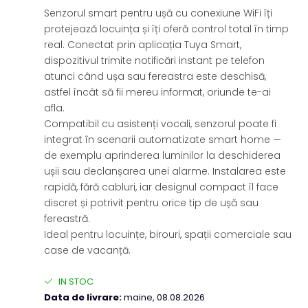
Senzorul smart pentru ușă cu conexiune WiFi îți
protejează locuința și îți oferă control total în timp
real. Conectat prin aplicația Tuya Smart,
dispozitivul trimite notificări instant pe telefon
atunci când ușa sau fereastra este deschisă,
astfel încât să fii mereu informat, oriunde te-ai
afla.
Compatibil cu asistenți vocali, senzorul poate fi
integrat în scenarii automatizate smart home —
de exemplu aprinderea luminilor la deschiderea
ușii sau declanșarea unei alarme. Instalarea este
rapidă, fără cabluri, iar designul compact îl face
discret și potrivit pentru orice tip de ușă sau
fereastră.
Ideal pentru locuințe, birouri, spații comerciale sau
case de vacanță.
IN STOC
Data de livrare:
maine, 08.08.2026