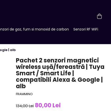
nzori de gaz, fum si monoxid de carbon
Senzori RF WiFi
ogle | alb
Pachet 2 senzori magnetici
wireless ușă/fereastră | Tuya
Smart / Smart Life |
compatibili Alexa & Google |
alb
FRAMMINO
80,00 Lei
134,00 Lei