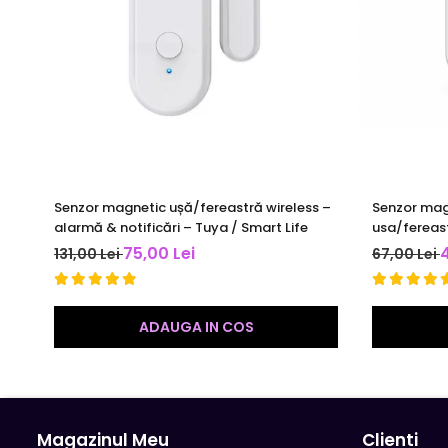
Senzor magnetic ușă/fereastră wireless –
Senzor mag
alarmă & notificări – Tuya / Smart Life
usa/fereas
Un senzor bidirectional de usa / fereastra care poate fi 
compatibil 
75,00 Lei
131,00 Lei
67,00 Lei
Se pot configura scene inteligente: aprinderea luminii 
ADAUGA IN COS
Magazinul Meu
Clienti