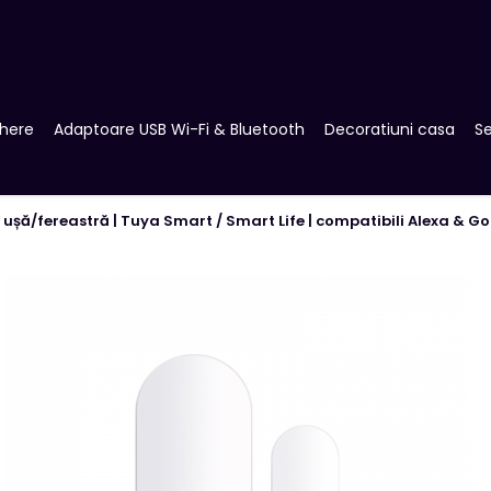
here
Adaptoare USB Wi-Fi & Bluetooth
Decoratiuni casa
Se
 ușă/fereastră | Tuya Smart / Smart Life | compatibili Alexa & Go