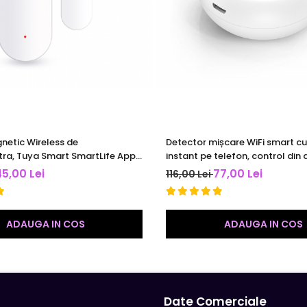
netic Wireless de
Detector mișcare WiFi smart cu 
tra, Tuya Smart SmartLife App,
instant pe telefon, control din a
instalat pe usi, ferestre si orice alte obiecte care se deschid si
Alexa si Google Assistant, alb
detecție 360° și integrare auto
45,00 Lei
77,00 Lei
116,00 Lei
sau pornirea AC in situatia declansarii senzorului magnetic
smart home.
ADAUGA IN COS
ADAUGA IN COS
Date Comerciale