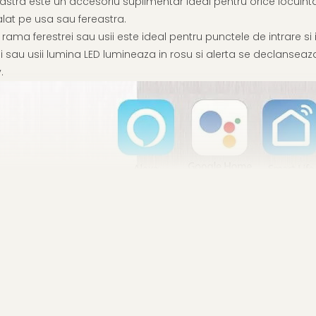
astra este un accesoriu suplimentar ideal pentru orice locuinta
talat pe usa sau fereastra.
ama ferestrei sau usii este ideal pentru punctele de intrare si ie
i sau usii lumina LED lumineaza in rosu si alerta se declanseaza
.