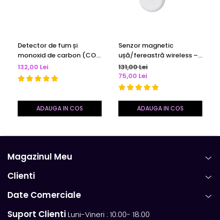
Detector de fum și
Senzor magnetic
monoxid de carbon (CO)
ușă/fereastră wireless –
Wi-Fi cu afișaj LED | Tuya
alarmă & notificări –
132,00 Lei
131,00 Lei
Smart / Smart Life | alb
Tuya / Smart Life
75,00 Lei
ADAUGA IN COS
ADAUGA IN COS
Cu aplicația gratuită TuyaSmart/Smart Life, poți opri sau
porni dispozitivele de la distanță, seta programe
Magazinul Meu
automate și vizualiza consumul de electricitate în timp
Clienti
real. Compatibilă cu Alexa și Google Assistant, priza îți
permite controlul vocal, prin comenzi simple.
Date Comerciale
Suport Clienti
Luni-Vineri : 10:00- 18:00