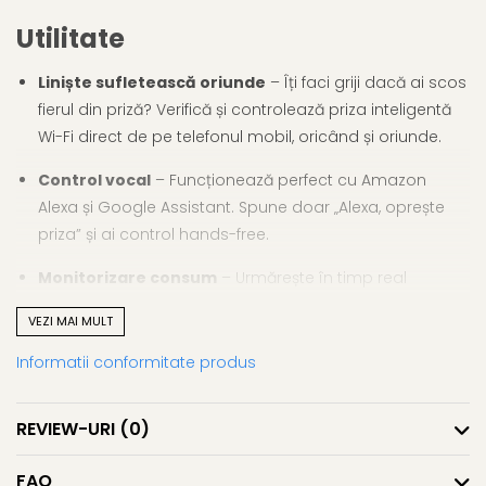
Utilitate
Liniște sufletească oriunde
– Îți faci griji dacă ai scos
fierul din priză? Verifică și controlează priza inteligentă
Wi-Fi direct de pe telefonul mobil, oricând și oriunde.
Control vocal
– Funcționează perfect cu Amazon
Alexa și Google Assistant. Spune doar „Alexa, oprește
priza” și ai control hands-free.
Monitorizare consum
– Urmărește în timp real
consumul de energie și economisește bani prin
VEZI MAI MULT
gestionarea electrocasnicelor.
Informatii conformitate produs
Programe și temporizatoare
– Pornește sau oprește
automat aparatele (cafetieră, lampă, calorifer) la orele
REVIEW-URI
(0)
dorite.
Design compact și sigur
– Fabricată din materiale
FAQ