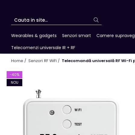
Wearables & gadgets
Senzori smart
Camere supraveg
Telecomenzi universale IR + RF
Home /
Senzori RF WiFi /
Telecomandă universală RF Wi-Fi pen
-40%
NOU