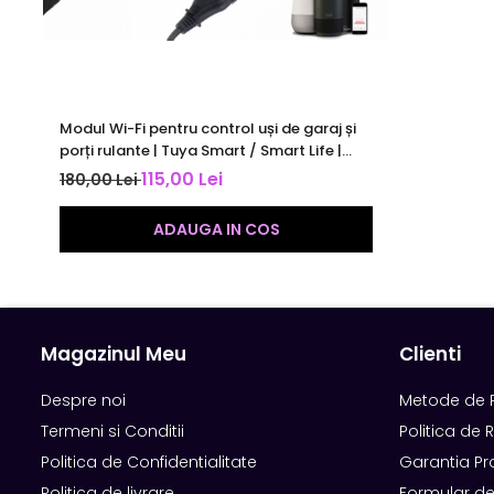
Modul Wi-Fi pentru control uși de garaj și
porți rulante | Tuya Smart / Smart Life |
control aplicație și voce | Alexa & Google
115,00 Lei
180,00 Lei
ADAUGA IN COS
Magazinul Meu
Clienti
Despre noi
Metode de 
Termeni si Conditii
Politica de 
Politica de Confidentialitate
Garantia Pr
Politica de livrare
Formular de