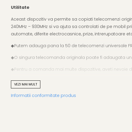
Utilitate
Aceast dispozitiv va permite sa copiati telecomenzi origin
240MHz – 930MHz si va ajuta sa controlati de pe mobil prin
automate, diferite electrocasnice, prize, intrerupatoare et
◆Putem adauga pana la 50 de telecomenzi universale FR
◆O singura telecomanda originala poate fi adaugata un
◆Pentru a comanda mai multe dispozitive, aveti nevoie 
Pentru telecomenzi cu coduri rulante va rugam sa veri
VEZI MAI MULT
Informatii conformitate produs