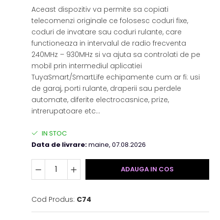
Aceast dispozitiv va permite sa copiati
telecomenzi originale ce folosesc coduri fixe,
coduri de invatare sau coduri rulante, care
functioneaza in intervalul de radio frecventa
240MHz – 930MHz si va ajuta sa controlati de pe
mobil prin intermediul aplicatiei
TuyaSmart/SmartLife echipamente cum ar fi: usi
de garaj, porti rulante, draperii sau perdele
automate, diferite electrocasnice, prize,
intrerupatoare etc…
IN STOC
Data de livrare:
maine, 07.08.2026
ADAUGA IN COS
Cod Produs:
C74