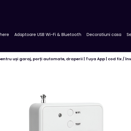
here
Adaptoare USB Wi-Fi & Bluetooth
Decoratiuni casa
Se
tru uși garaj, porți automate, draperii | Tuya App | cod fix / înv