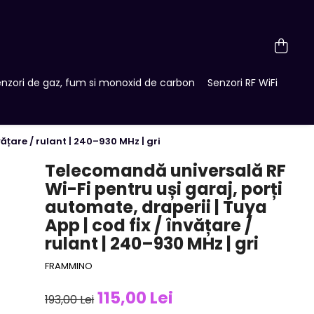
nzori de gaz, fum si monoxid de carbon
Senzori RF WiFi
ățare / rulant | 240–930 MHz | gri
Telecomandă universală RF
Wi-Fi pentru uși garaj, porți
automate, draperii | Tuya
App | cod fix / învățare /
rulant | 240–930 MHz | gri
FRAMMINO
115,00 Lei
193,00 Lei