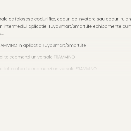
ale ce folosesc coduri fixe, coduri de invatare sau coduri rulan
 intermediul aplicatiei TuyaSmart/SmartLife echipamente cum ar 
c…
AMMINO in aplicatia TuyaSmart/SmartLife
ei telecomenzi universale FRAMMINO
de tot atatea telecomenzi universale FRAMMINO
ficati compatibilitatea in tabelul de mai jos.