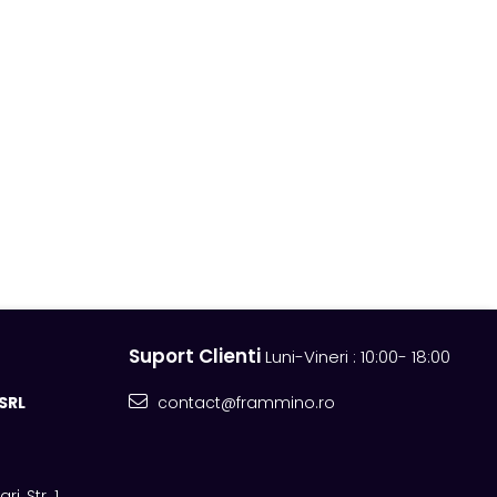
Suport Clienti
Luni-Vineri : 10:00- 18:00
SRL
contact@frammino.ro
i, Str. 1