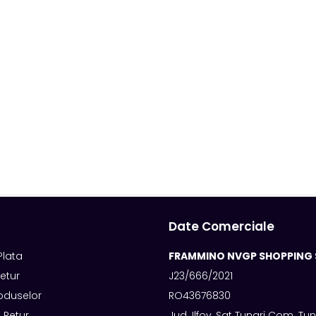
Date Comerciale
Plata
FRAMMINO NVGP SHOPPING 
Retur
J23/666/2021
oduselor
RO43676830
 Retur
Jud. Ilfov, Sat Tunari Com. Tunar