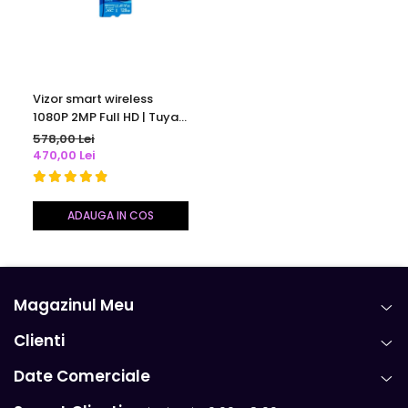
Vizor smart wireless
1080P 2MP Full HD | Tuya
Smart / Smart Life |
578,00 Lei
baterie 5000 mAh |
470,00 Lei
monitor 136 mm | senzor
mișcare | audio
bidirecțional cu anulare
ADAUGA IN COS
zgomot
Magazinul Meu
Clienti
Date Comerciale