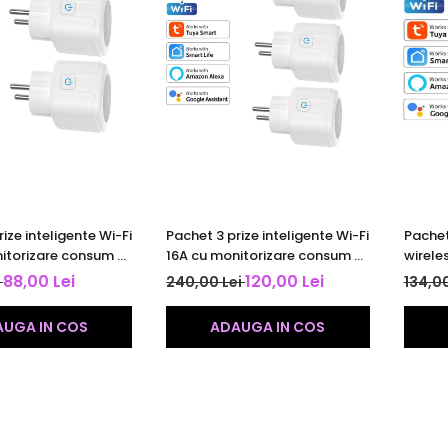
ize inteligente Wi-Fi
Pachet 3 prize inteligente Wi-Fi
Pachet
itorizare consum și
16A cu monitorizare consum și
wirele
or | Tuya |
temporizator | Tuya |
Smart 
88,00 Lei
120,00 Lei
i
240,00 Lei
134,00
le Alexa & Google
compatibile Alexa & Google
compat
alb
UGA IN COS
ADAUGA IN COS