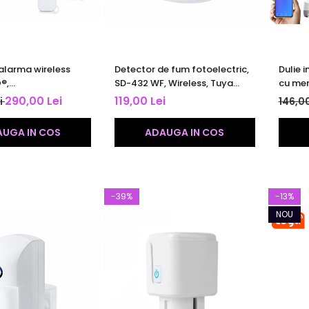
alarma wireless
Detector de fum fotoelectric,
Dulie i
®,
SD-432 WF, Wireless, Tuya
cu mem
/SmartLife App,
Smart/Smart Life App,
Smart 
290,00 Lei
119,00 Lei
i
146,00
de pana la 100
certificat TÜV Rheinland, 10
& Goog
 10 telecomenzi
durata de viata a bateriei
UGA IN COS
ADAUGA IN COS
rin protocolul EV1527
ta de 433 MHz
-39%
-13%
NOU