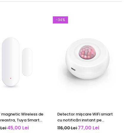
-34%
 magnetic Wireless de
Detector mișcare WiFi smart
reastra, Tuya Smart
cu notificări instant pe
ife App, compatibil
telefon, control din aplicație,
45,00 Lei
77,00 Lei
 Lei
116,00 Lei
si Google Assistant, alb
detecție 360° și integrare