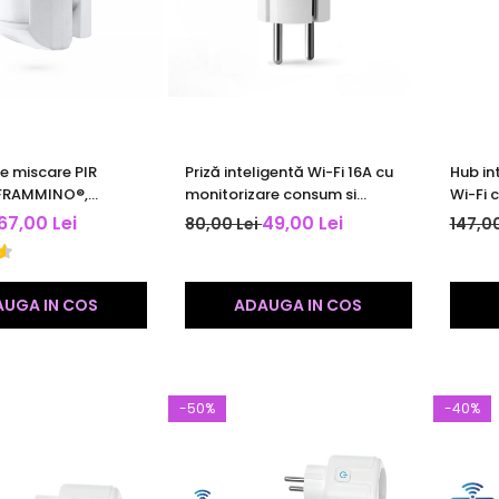
e miscare PIR
Priză inteligentă Wi-Fi 16A cu
Hub in
t FRAMMINO®,
monitorizare consum si
Wi-Fi c
TuyaSmart/
temporizator | Tuya |
Tuya S
67,00 Lei
49,00 Lei
80,00 Lei
147,00
 Compatibil Alexa si
compatibilă Alexa & Google
compat
istant, Alb
120 dB
UGA IN COS
ADAUGA IN COS
-50%
-40%