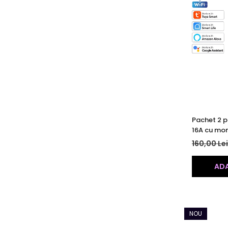
Pachet 2 pr
16A cu mon
temporizat
160,00 Le
compatibi
ADA
NOU