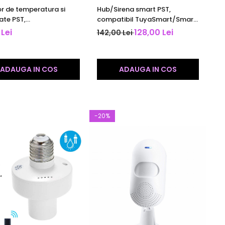
r de temperatura si
Hub/Sirena smart PST,
ate PST,
compatibil TuyaSmart/Smart
art/SmartLife App,
Life App, cu sirena acustica si
 Lei
128,00 Lei
142,00 Lei
ibil Alexa si Google
luminoasa, WiFi 2,4 GHz si
ant, alb
433MHz
ADAUGA IN COS
ADAUGA IN COS
-20%