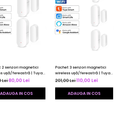
 2 senzori magnetici
Pachet 3 senzori magnetici
ss ușă/fereastră | Tuya
wireless ușă/fereastră | Tuya
/ Smart Life |
Smart / Smart Life |
80,00 Lei
110,00 Lei
 Lei
201,00 Lei
ibili Alexa & Google |
compatibili Alexa & Google |
alb
ADAUGA IN COS
ADAUGA IN COS