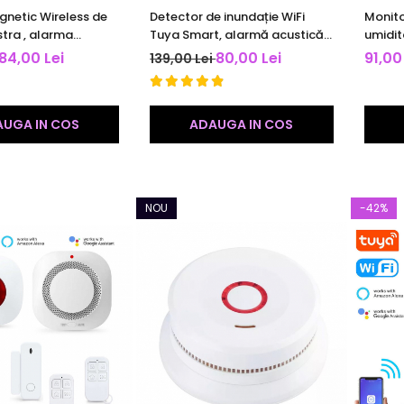
netic Wireless de
Detector de inundație WiFi
Monito
tra , alarma
Tuya Smart, alarmă acustică,
umidit
i luminoasa ,
notificări pe telefon,
TuyaSm
84,00 Lei
80,00 Lei
91,00
139,00 Lei
pe telefon ,
compatibil Smart Life,
compat
 Tuya Smart /
detector scurgeri apă
Assist
 alb
UGA IN COS
ADAUGA IN COS
NOU
-42%