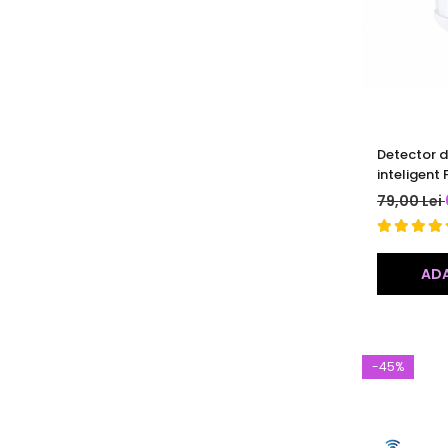
Detector d
inteligen
Wireless, 
79,00 Lei
SmartLife,
Google Ass
ADA
-45%