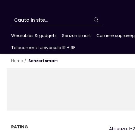
Wearables & gadgets
Senzori smart
Camere supraveg
Telecomenzi universale IR + RF
Home /
Senzori smart
RATING
Afiseaza:
1-
2