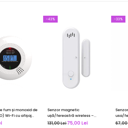
-43%
-33%
e fum și monoxid de
Senzor magnetic
Senzor
) Wi-Fi cu afișaj
ușă/fereastră wireless –
usa/fe
Smart / Smart Life |
alarmă & notificări – Tuya /
SmartL
i
75,00 Lei
131,00 Lei
67,00
Smart Life
Alexa 