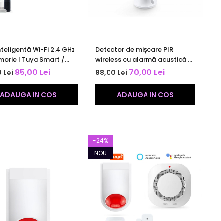
nteligentă Wi-Fi 2.4 GHz
Detector de mișcare PIR
orie | Tuya Smart /
wireless cu alarmă acustică și
Life | compatibilă Alexa
luminoasă | Tuya Smart | alb
85,00 Lei
70,00 Lei
 Lei
88,00 Lei
le | alb
ADAUGA IN COS
ADAUGA IN COS
-24%
NOU