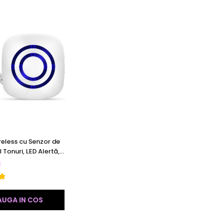
reless cu Senzor de
 Tonuri, LED Alertă,
abil, Rază 50 m,
i
lb
UGA IN COS