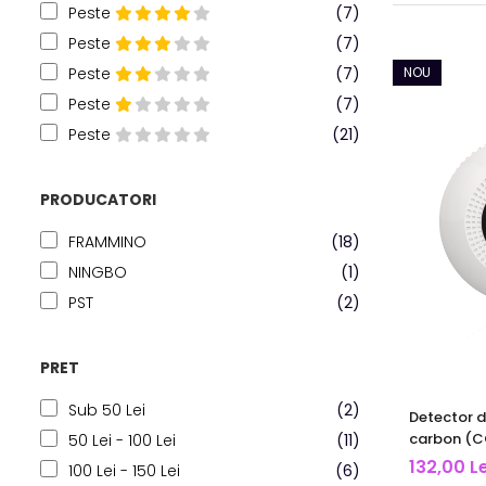
Peste
(7)
Peste
(7)
Peste
(7)
NOU
Peste
(7)
Peste
(21)
PRODUCATORI
FRAMMINO
(18)
NINGBO
(1)
PST
(2)
PRET
Sub 50 Lei
(2)
Detector d
carbon (CO
50 Lei - 100 Lei
(11)
LED | Tuya 
132,00 Le
100 Lei - 150 Lei
(6)
alb