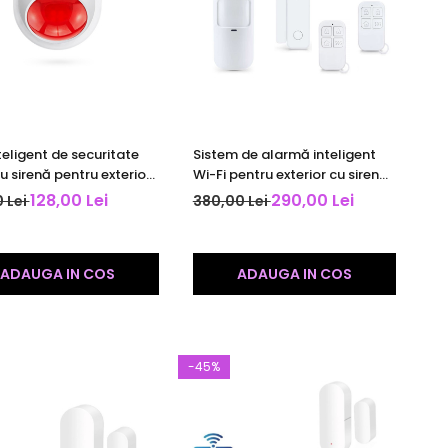
teligent de securitate
Sistem de alarmă inteligent
u sirenă pentru exterior |
Wi-Fi pentru exterior cu sirenă
mart / Smart Life |
120 dB | Tuya Smart / Smart
128,00 Lei
290,00 Lei
 Lei
380,00 Lei
ibil Alexa & Google |
Life | compatibil Alexa &
Google
ADAUGA IN COS
ADAUGA IN COS
-45%