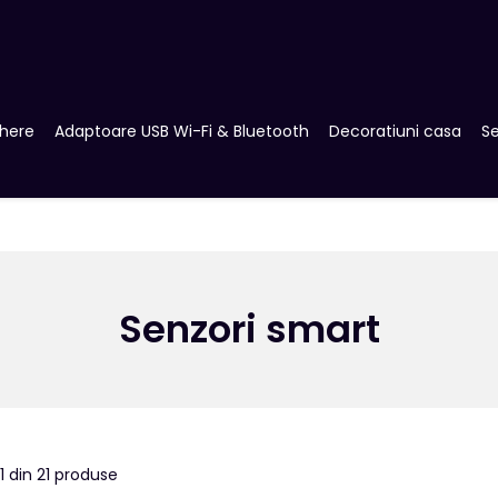
here
Adaptoare USB Wi-Fi & Bluetooth
Decoratiuni casa
Se
Senzori smart
1
din
21
produse