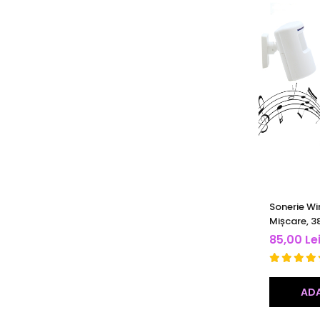
Sonerie Wi
Mișcare, 38
Volum Regl
85,00 Le
433 MHz, A
ADA