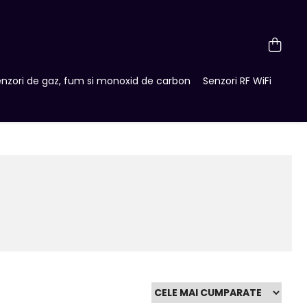
nzori de gaz, fum si monoxid de carbon
Senzori RF WiFi